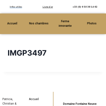
Infos utiles
Livre d’or
+33 (0) 6 50 38 14 62
Ferme
Accueil
Nos chambres
Photos
innovante
IMGP3497
Patricia,
Accueil
Christian &
Domaine Fontaine Neuve