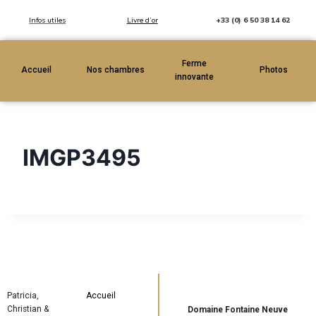
Infos utiles
Livre d’or
+33 (0) 6 50 38 14 62
Ferme
Accueil
Nos chambres
Photos
innovante
IMGP3495
Patricia,
Accueil
Christian &
Domaine Fontaine Neuve