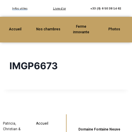
Infos utiles
Livre d’or
+33 (0) 6 50 38 14 62
Ferme
Accueil
Nos chambres
Photos
innovante
IMGP6673
Patricia,
Accueil
Christian &
Domaine Fontaine Neuve